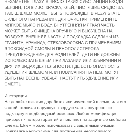
НЕЗАМЕТНЫ ГЛАЗУ. В ЧИСЛО ТАКИХ СУБСТАНЦИЙ ВХОДЯТ:
БЕНЗИН, ТОПЛИВО, КРАСКА, КЛЕЙ, ЧИСТЯЩИЕ СРЕДСТВА.
ТАКЖЕ ШЛЕМ МОЖЕТ БЫТЬ ПОВРЕЖДЕН В РЕЗУЛЬТАТЕ
СИЛЬНОГО НАГРЕВАНИЯ. ДЛЯ ОЧИСТКИ ПРИМЕНЯЙТЕ
МЯГКОЕ МЫЛО И ВОДУ. ВНУТРЕННЯЯ МЯГКАЯ ЧАСТЬ
МОЖЕТ БЫТЬ ОЧИЩЕНА ВРУЧНУЮ И ВЫСУШЕНА НА
ВОЗДУХЕ. ВНЕШНЯЯ ЧАСТЬ И ПОДКЛАДКА СДЕЛАНЫ ИЗ
ГРАФИТА, АРАМИДА, СТЕКЛОВОЛОКНА С ПРИМЕНЕНИЕМ
ЭПОКСИДНОЙ СМОЛЫ И ПЕНОПОЛИСТЕРОЛА.
ПРЕДУПРЕЖДЕНИЕ ДЛЯ РОДИТЕЛЕЙ: ДЕТИ НЕ ДОЛЖНЫ
ИСПОЛЬЗОВАТЬ ШЛЕМ ПРИ ЛАЗАНИИ ИЛИ ВЗБИРАНИИ И
ДРУГИХ ВИДАХ ДЕЯТЕЛЬНОСТИ, ГДЕ ЕСТЬ ОПАСНОСТЬ
УДУШЕНИЯ ШЛЕМОМ ИЛИ ПОВИСАНИЯ НА НЕМ. МОГУТ
БЫТЬ НАНЕСЕНЫ УВЕЧЬЯ, НАСТУПИТЬ УДУШЕНИЕ ИЛИ
СМЕРТЬ
Инструкции
Не делайте никаких доработок или изменений шлема, или его
частей, включая наружную твердую часть, внутреннюю
подкладку и подбородный ремешок. Любая модификация
приведет к потере гарантий и повлияет на защитные свойства
шлема. Шлем можно использовать с защитными очками.
Подкладка необходима для достижения необходимого