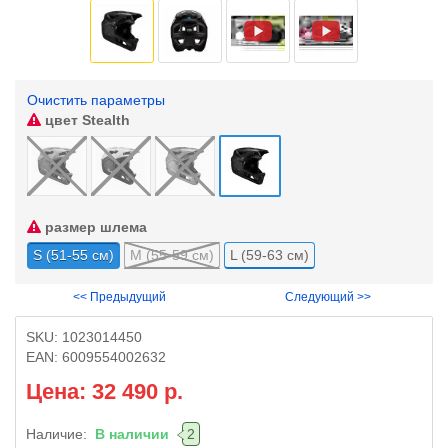
Очистить параметры
цвет
Stealth
размер шлема
S (51-55 см)
M (55-59 см)
L (59-63 см)
<< Предыдущий
Следующий >>
SKU:
1023014450
EAN:
6009554002632
Цена: 32 490 р.
Наличие:
В наличии
2