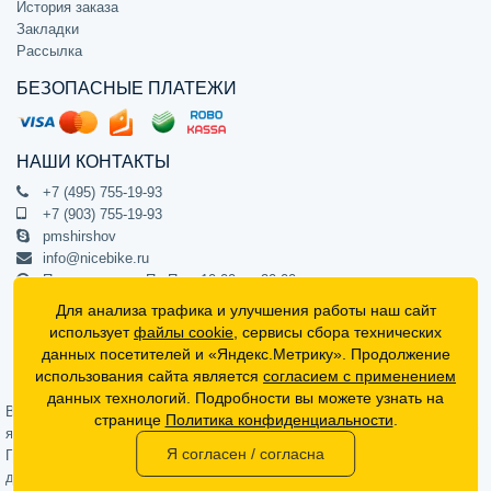
История заказа
Закладки
Рассылка
БЕЗОПАСНЫЕ ПЛАТЕЖИ
НАШИ КОНТАКТЫ
+7 (495) 755-19-93
+7 (903) 755-19-93
pmshirshov
info@nicebike.ru
Прием звонков Пн-Пт с 10:00 до 20:00
ПВЗ Пн-Пт с 10:00 до 20:00
Для анализа трафика и улучшения работы наш сайт
г. Москва, ул. Барклая 13с1
использует
файлы cookie
, сервисы сбора технических
подъезд 1, цокольный этаж, офис 1
данных посетителей и «Яндекс.Метрику». Продолжение
использования сайта является
согласием с применением
Официальный интернет-магазин NiceBike © 2012 - 2026
данных технологий. Подробности вы можете узнать на
Вся информация на сайте носит ознакомительный характер, не
странице
Политика конфиденциальности
.
является публичной офертой (определяемой положениями Статьи 437
Я согласен / согласна
Гражданского кодекса РФ) и не может в полной мере передавать
достоверную информацию о свойствах, комплектации и