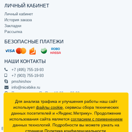
ЛИЧНЫЙ КАБИНЕТ
Личный кабинет
История заказа
Закладки
Рассылка
БЕЗОПАСНЫЕ ПЛАТЕЖИ
НАШИ КОНТАКТЫ
+7 (495) 755-19-93
+7 (903) 755-19-93
pmshirshov
info@nicebike.ru
Прием звонков Пн-Пт с 10:00 до 20:00
ПВЗ Пн-Пт с 10:00 до 20:00
Для анализа трафика и улучшения работы наш сайт
г. Москва, ул. Барклая 13с1
использует
файлы cookie
, сервисы сбора технических
подъезд 1, цокольный этаж, офис 1
данных посетителей и «Яндекс.Метрику». Продолжение
использования сайта является
согласием с применением
Официальный интернет-магазин NiceBike © 2012 - 2026
данных технологий. Подробности вы можете узнать на
Вся информация на сайте носит ознакомительный характер, не
странице
Политика конфиденциальности
.