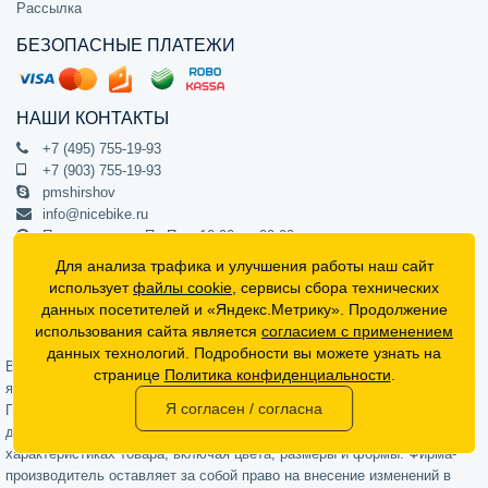
Рассылка
БЕЗОПАСНЫЕ ПЛАТЕЖИ
НАШИ КОНТАКТЫ
+7 (495) 755-19-93
+7 (903) 755-19-93
pmshirshov
info@nicebike.ru
Прием звонков Пн-Пт с 10:00 до 20:00
ПВЗ Пн-Пт с 10:00 до 20:00
Для анализа трафика и улучшения работы наш сайт
г. Москва, ул. Барклая 13с1
использует
файлы cookie
, сервисы сбора технических
подъезд 1, цокольный этаж, офис 1
данных посетителей и «Яндекс.Метрику». Продолжение
использования сайта является
согласием с применением
Официальный интернет-магазин NiceBike © 2012 - 2026
данных технологий. Подробности вы можете узнать на
Вся информация на сайте носит ознакомительный характер, не
странице
Политика конфиденциальности
.
является публичной офертой (определяемой положениями Статьи 437
Я согласен / согласна
Гражданского кодекса РФ) и не может в полной мере передавать
достоверную информацию о свойствах, комплектации и
характеристиках товара, включая цвета, размеры и формы. Фирма-
производитель оставляет за собой право на внесение изменений в