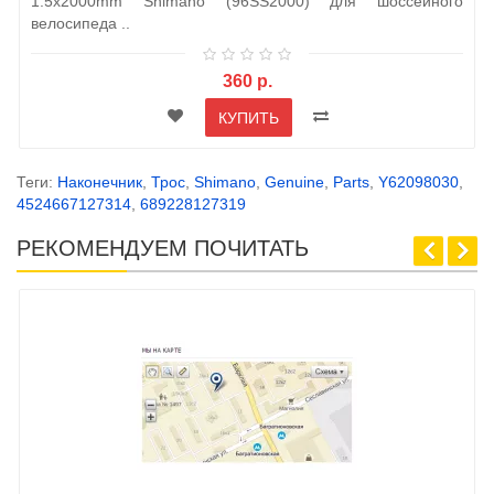
1.5х2000mm Shimano (96SS2000) для шоссейного
велосипеда ..
360 р.
КУПИТЬ
Теги:
Наконечник
,
Трос
,
Shimano
,
Genuine
,
Parts
,
Y62098030
,
4524667127314
,
689228127319
РЕКОМЕНДУЕМ ПОЧИТАТЬ