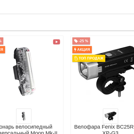
%
-25 %
ИЯ
АКЦИЯ
ТОП ПРОДАЖ
онарь велосипедный
Велофара Fenix BC25R
версальный Moon Mk-II
XP-G3