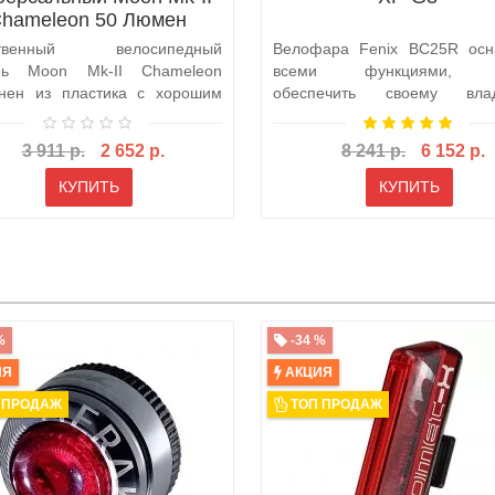
hameleon 50 Люмен
ственный велосипедный
Велофара Fenix BC25R ос
рь Moon Mk-II Chameleon
всеми функциями, ч
нен из пластика с хорошим
обеспечить своему влад
м тепла, ..
качественный свет н..
3 911 р.
2 652 р.
8 241 р.
6 152 р.
КУПИТЬ
КУПИТЬ
%
-34 %
ИЯ
АКЦИЯ
 ПРОДАЖ
ТОП ПРОДАЖ