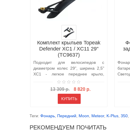
Комплект крыльев Topeak
Ф
Defender XC1 / XC11 29"
за
(TC9637)
Подходит для велосипедов с
Фона
диаметром колес 29", ширина 2,5"
батар
XC1 - легкое переднее крыло,
Свет
состоящ..
образо
13 309 р.
8 820 р.
КУПИТЬ
Теги:
Фонарь
,
Передний
,
Moon
,
Meteor
,
K-Plus
,
350
,
РЕКОМЕНДУЕМ ПОЧИТАТЬ