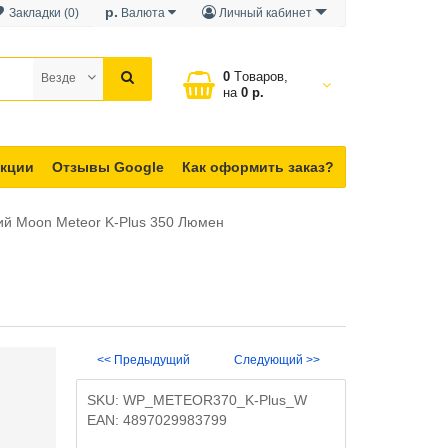
р.
Закладки (0)
Валюта
Личный кабинет
0
Tоваров,
Везде
на
0 р.
кции
Отзывы Google
Как оформить заказ?
й Moon Meteor K-Plus 350 Люмен
<< Предыдущий
Следующий >>
SKU:
WP_METEOR370_K-Plus_W
EAN:
4897029983799