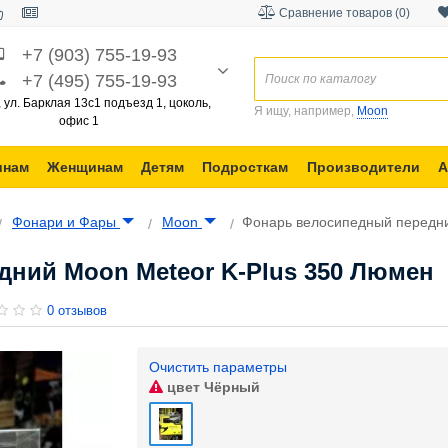
Сравнение товаров (0)
+7 (903) 755-19-93
+7 (495) 755-19-93
, ул. Барклая 13с1 подъезд 1, цоколь,
Я ищу, например,
Moon
офис 1
инам
Женщинам
Детям
Подросткам
Производители
А
Фонари и Фары
Moon
Фонарь велосипедный передни
ний Moon Meteor K-Plus 350 Люмен
0 отзывов
Очистить параметры
цвет
Чёрный