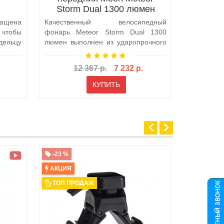
Storm Dual 1300 люмен
Vo
нащена
Качественный велосипедный
Качеств
тобы
фонарь Meteor Storm Dual 1300
фонарь 
ельцу
люмен выполнен из ударопрочного
выполне
пластика с х..
пластика 
12 367 р.
7 232 р.
КУПИТЬ
-23 %
-20 %
АКЦИЯ
АКЦИЯ
ТОП ПРОДАЖ
ТОП ПР