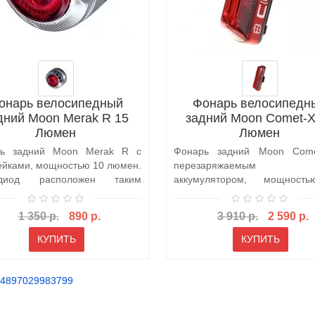
онарь велосипедный
Фонарь велосипедн
дний Moon Merak R 15
задний Moon Comet-X
Люмен
Люмен
рь задний Moon Merak R с
Фонарь задний Moon Come
ейками, мощностью 10 люмен.
перезаряжаемым
одиод расположен таким
аккумулятором, мощност
м, чт..
люмен. Светодиоды распол..
1 350 р.
890 р.
3 910 р.
2 590 р.
КУПИТЬ
КУПИТЬ
4897029983799