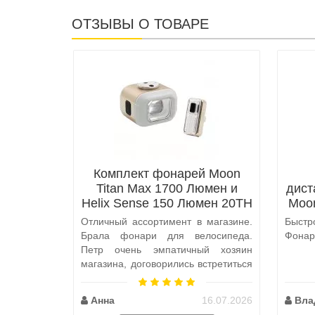
ОТЗЫВЫ О ТОВАРЕ
Комплект фонарей Moon
Titan Max 1700 Люмен и
дист
Helix Sense 150 Люмен 20TH
Moo
Anniversary Edition
Отличный ассортимент в магазине.
Быст
Брала фонари для велосипеда.
Фонарь
Петр очень эмпатичный хозяин
магазина, договорились встретиться
по пути, чтобы передать ..
Анна
16.07.2026
Вла