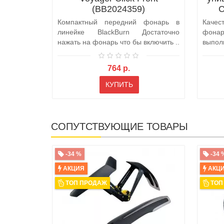
(BB2024359)
C
Компактный передний фонарь в
Каче
линейке BlackBurn Достаточно
фона
нажать на фонарь что бы включить ..
выпол
отводо
764 р.
КУПИТЬ
СОПУТСТВУЮЩИЕ ТОВАРЫ
-34 %
-34 
АКЦИЯ
АКЦ
ТОП ПРОДАЖ
ТОП