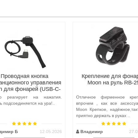
Проводная кнопка
Крепление для фона
анционного управления
Moon на руль RB-2
n для фонарей (USB-C-
RM2020)
ро реагирует на нажатия.
Отличное фирменное креп
 подсоединяется на ура!..
впрочем , как все аксессу
Moon Крепкое, надёжное,так
приятно держать в руках ..
димир Б
12.05.2026
Владимир
27.0