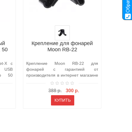
ый
Крепление для фонарей
Фона
 50
Moon RB-22
задний
t-X с
Крепление Moon RB-22 для
Компактн
 USB
фонарей с гарантией от
фонарь 
ью 50
производителя в интернет магазине
алюминие
в Москве или заказ..
отводом те
388 р.
300 р.
КУПИТЬ