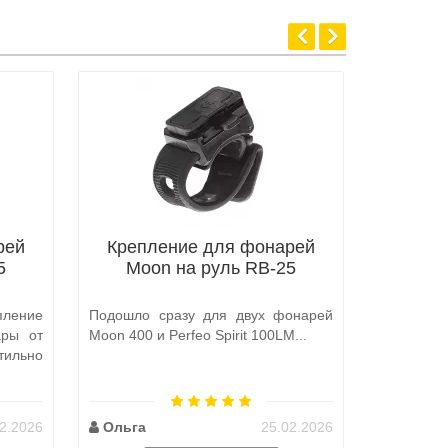
рей
Крепление для фонарей
Крепл
5
Moon на руль RB-25
Moo
ление
Подошло сразу для двух фонарей
Оригинал
ары от
Мооn 400 и Perfeo Spirit 100LM...
упаковано
тильно
2.2026
Ольга
25.02.2026
Роман 